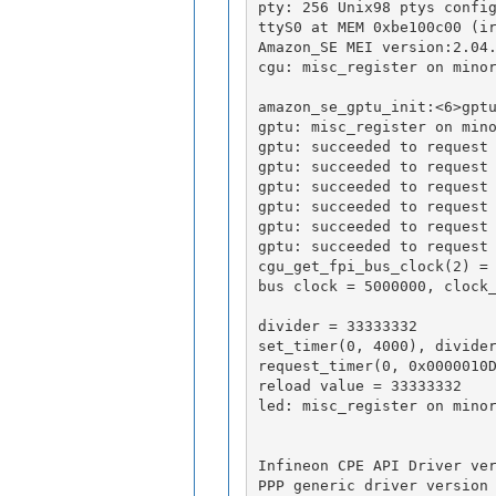
pty: 256 Unix98 ptys confi
ttyS0 at MEM 0xbe100c00 (i
Amazon_SE MEI version:2.04
cgu: misc_register on mino
amazon_se_gptu_init:<6>gpt
gptu: misc_register on min
gptu: succeeded to request
gptu: succeeded to request
gptu: succeeded to request
gptu: succeeded to request
gptu: succeeded to request
gptu: succeeded to request
cgu_get_fpi_bus_clock(2) =
bus clock = 5000000, clock
divider = 33333332
set_timer(0, 4000), divide
request_timer(0, 0x0000010
reload value = 33333332
led: misc_register on mino
Infineon CPE API Driver ve
PPP generic driver version