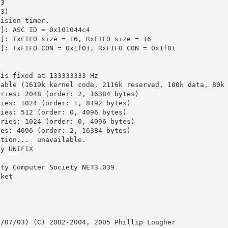
33
33)
cision timer.
1]: ASC ID = 0x101044c4
3]: TxFIFO size = 16, RxFIFO size = 16
5]: TxFIFO CON = 0x1f01, RxFIFO CON = 0x1f01
 is fixed at 133333333 Hz
lable (1619k kernel code, 2116k reserved, 100k data, 80k
tries: 2048 (order: 2, 16384 bytes)
ries: 1024 (order: 1, 8192 bytes)
ries: 512 (order: 0, 4096 bytes)
tries: 1024 (order: 0, 4096 bytes)
ies: 4096 (order: 2, 16384 bytes)
ction...  unavailable.
by UNIFIX
ity Computer Society NET3.039
cket
5/07/03) (C) 2002-2004, 2005 Phillip Lougher