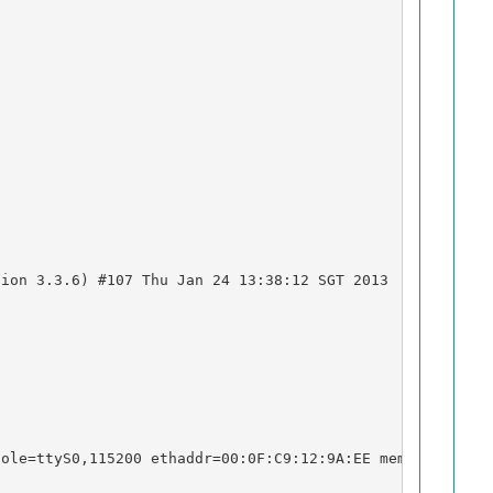
sion 3.3.6) #107 Thu Jan 24 13:38:12 SGT 2013
sole=ttyS0,115200 ethaddr=00:0F:C9:12:9A:EE mem=16M pani