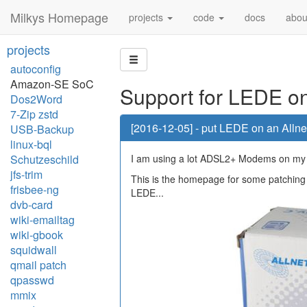
Milkys Homepage
projects
code
docs
abou
projects
autoconfig
Amazon-SE SoC
Support for LEDE 
Dos2Word
7-Zip zstd
[2016-12-05] - put LEDE on an Al
USB-Backup
linux-bql
Schutzeschild
I am using a lot ADSL2+ Modems on my wo
jfs-trim
This is the homepage for some patching 
frisbee-ng
LEDE...
dvb-card
wiki-emailtag
wiki-gbook
squidwall
qmail patch
qpasswd
mmix