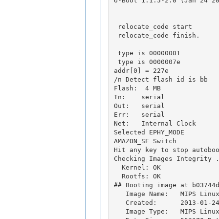
U-Boot 1.1.5-2.0 (Jan 24 2
 relocate_code start
 relocate_code finish.
 type is 00000001
 type is 0000007e
addr[0] = 227e
/n Detect flash id is bb  
Flash:  4 MB
In:    serial
Out:   serial
Err:   serial
Net:   Internal Clock
Selected EPHY_MODE 
AMAZON_SE Switch
Hit any key to stop autobo
Checking Images Integrity 
  Kernel: OK
  Rootfs: OK
## Booting image at b03744
   Image Name:   MIPS Linu
   Created:      2013-01-2
   Image Type:   MIPS Linu