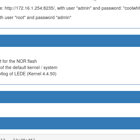
: http://172.16.1.254:8235/, with user "admin" and password: "coolwhi
ith user "root" and password "admin"
t for the NOR flash
of the default kernel / system
tlog of LEDE (Kernel 4.4.50)