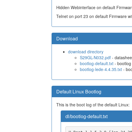
Hidden Webinterface on default Firmware
Telnet on port 23 on default Firmware w
Download
download directory
S29GL-N032.pdf
- datashee
bootlog-default.txt
- bootlog 
bootlog-lede-4.4.35.txt
- boo
Default Linux Bootlog
This is the boot log of the default Linux:
dl/bootlog-default.txt