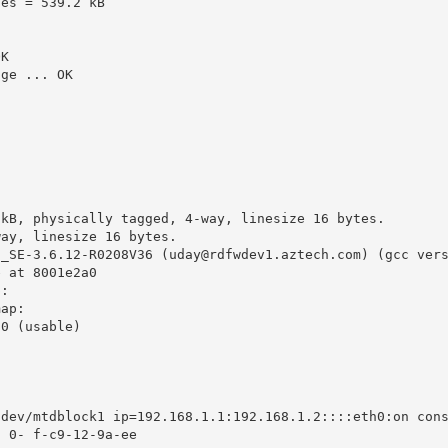
tes = 539.2 kB
OK
age ... OK
8kB, physically tagged, 4-way, linesize 16 bytes.
way, linesize 16 bytes.
n_SE-3.6.12-R0208V36 (uday@rdfwdev1.aztech.com) (gcc ver
e at 8001e2a0
p:
map:
00 (usable)
/dev/mtdblock1 ip=192.168.1.1:192.168.1.2::::eth0:on con
  0- f-c9-12-9a-ee 