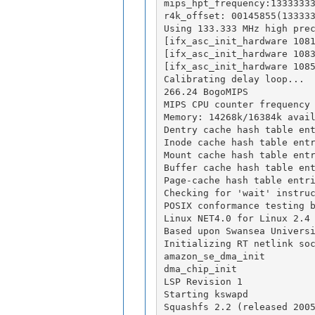
mips_hpt_frequency:1333333
r4k_offset: 00145855(13333
Using 133.333 MHz high pre
[ifx_asc_init_hardware 108
[ifx_asc_init_hardware 108
[ifx_asc_init_hardware 108
Calibrating delay loop... 
266.24 BogoMIPS
MIPS CPU counter frequency
Memory: 14268k/16384k avai
Dentry cache hash table en
Inode cache hash table ent
Mount cache hash table ent
Buffer cache hash table en
Page-cache hash table entr
Checking for 'wait' instru
POSIX conformance testing 
Linux NET4.0 for Linux 2.4
Based upon Swansea Univers
Initializing RT netlink so
amazon_se_dma_init
dma_chip_init
LSP Revision 1
Starting kswapd
Squashfs 2.2 (released 200