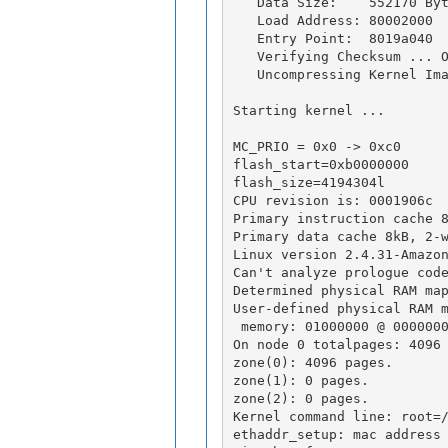
   Data Size:    552170 By
   Load Address: 80002000
   Entry Point:  8019a040
   Verifying Checksum ... 
   Uncompressing Kernel Im
Starting kernel ...
MC_PRIO = 0x0 -> 0xc0
flash_start=0xb0000000
flash_size=4194304l
CPU revision is: 0001906c
Primary instruction cache 
Primary data cache 8kB, 2-
Linux version 2.4.31-Amazo
Can't analyze prologue cod
Determined physical RAM ma
User-defined physical RAM 
 memory: 01000000 @ 000000
On node 0 totalpages: 4096
zone(0): 4096 pages.
zone(1): 0 pages.
zone(2): 0 pages.
Kernel command line: root=
ethaddr_setup: mac address