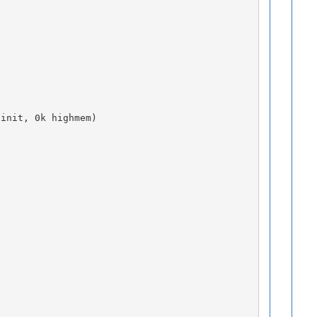
 init, 0k highmem)