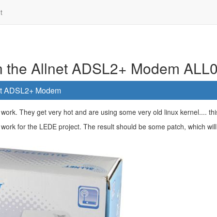
t
on the Allnet ADSL2+ Modem ALL
lnet ADSL2+ Modem
rk. They get very hot and are using some very old linux kernel.... thi
work for the LEDE project. The result should be some patch, which wi