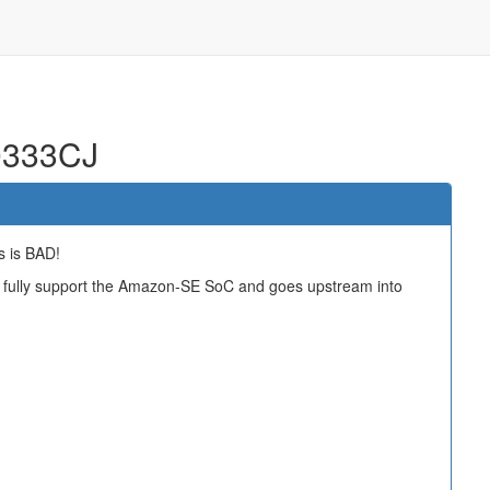
0333CJ
s is BAD!
ll fully support the Amazon-SE SoC and goes upstream into