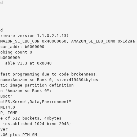
ed!
.
ed.
irmware version 1.1.0.2.1.13)
AMAZON_SE_EBU_CON 0x40000060, AMAZON_SE_EBU_CON0 0x1d2aa
scan_addr: b0000000
robing count 0
:b0000000
y Table v1.3 at 0x0040
 fast programming due to code brokenness.
 name:Amazon_se Bank 0, size:4194304bytes 
atic image partition definition
on "Amazon_se Bank 0":
-Boot"
ootFS,Kernel,Data,Environment"
 NET4.0
CP, IGMP
le of 512 buckets, 4Kbytes
d (established 1024 bind 2048)
iver
0.06 plus PIM-SM