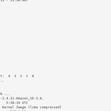
013 - 13:38:46)
ot:  4  3  2  1  0 
...
d0 ...
x-2.4.31-Amazon_SE-3.6.
4   5:38:19 UTC
x Kernel Image (lzma compressed)