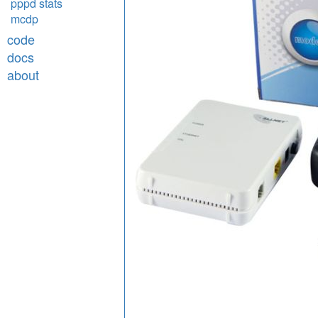
pppd stats
mcdp
code
docs
about