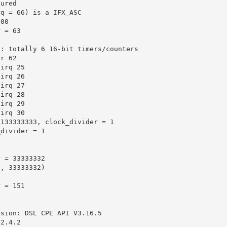
gured
rq = 66) is a IFX_ASC
.00
r = 63
u: totally 6 16-bit timers/counters
or 62
 irq 25
 irq 26
 irq 27
 irq 28
 irq 29
 irq 30
 133333333, clock_divider = 1
_divider = 1
r = 33333332 
D, 33333332)
r = 151
rsion: DSL CPE API V3.16.5
 2.4.2