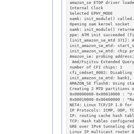
amazon_se ETOP driver load
Internal Clock
Selected EPHY_MODE 
oamk: init_module() called
Opening oam kernel socket
oamk: init_module() return
ppe: ATM init succeeded (f
[init_amazon_se_mtd 371]: 
init_amazon_se_mtd: start_
init_amazon_se_mtd: chip p
Amazon_se: probing address
 Amd/Fujitsu Extended Quer
number of CFI chips: 1
cfi_cmdset_0002: Disabling
init_amazon_se_mtd: bank1,
AMAZON_SE flash0: Using st
Creating 2 MTD partitions 
0x00000000-0x00010000 : "U
0x00010000-0x00400000 : "R
NET4: Linux TCP/IP 1.0 for
IP Protocols: ICMP, UDP, T
IP: routing cache hash tab
TCP: Hash tables configure
GRE over IPv4 tunneling dr
Linux IP multicast router 